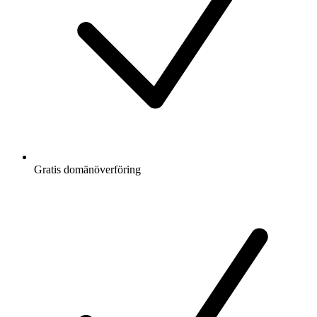
Gratis
domänöverföring