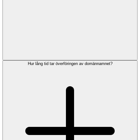
Hur lång tid tar överföringen av domännamnet?